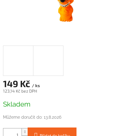
149 Kč
/ ks
123,14 Kč bez DPH
Měrná
Skladem
cena:
Můžeme doručit do:
13.8.2026
Přidat do košíku