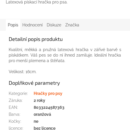
Latexová pískací hračka pro psa.
Popis
Hodnocení
Diskuze
Značka
Detailní popis produktu
Kvalitní
, měkká
a
pružná
latexová
hračka
v zářivé
barvě
s
pískátkem.
Váš
pes
se do ní
ihned
zamiluje.
Ideální hračka
pro
menší plemena
a
štěňata.
Velikost:
16cm.
Doplňkové parametry
Kategorie
:
Hračky pro psy
Záruka
:
2 roky
EAN
:
8033224587363
Barva
:
oranžová
Kočky
:
ne
licence
:
bez licence