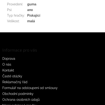
Provedení
:
guma
Psi
:
ano
Typ hračky
:
Pískající
Velikost
:
malá
Z
á
p
a
Informace pro vás
t
Doprava
í
O nás
Kontakt
Časté otázky
Reklamačný řád
Formulář na odstoupení od smlouvy
Obchodní podmínky
Ochrana osobních údajů