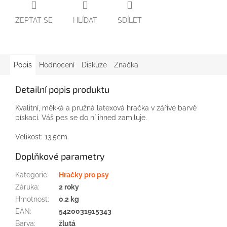
ZEPTAT SE
HLÍDAT
SDÍLET
Popis
Hodnocení
Diskuze
Značka
Detailní popis produktu
Kvalitní
, měkká
a
pružná
latexová
hračka
v zářivé
barvě
pískací
.
Váš
pes
se do ní
ihned
zamiluje
.
Velikost
:
13,5cm
.
Doplňkové parametry
Kategorie
:
Hračky pro psy
Záruka
:
2 roky
Hmotnost
:
0.2 kg
EAN
:
5420031915343
Barva
:
žlutá