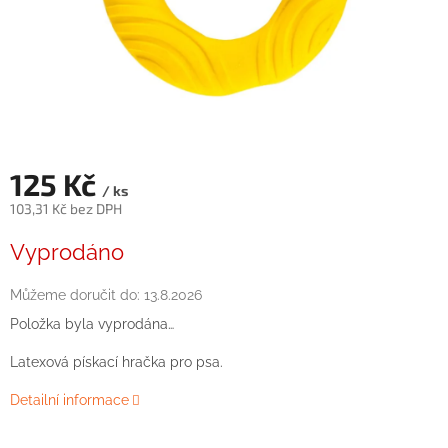
125 Kč
/ ks
103,31 Kč bez DPH
Měrná
Vyprodáno
cena:
Můžeme doručit do:
13.8.2026
Položka byla vyprodána…
Latexová
pískací
hračka
pro
psa
.
Detailní informace