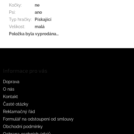
Kočky
:
ne
Psi
:
ano
Typ hračky
:
Pískající
Velikost
:
malá
Položka byla vyprodána…
Z
á
p
a
Informace pro vás
t
Doprava
í
O nás
Kontakt
Časté otázky
Reklamačný řád
Formulář na odstoupení od smlouvy
Obchodní podmínky
Ochrana osobních údajů