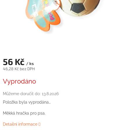
56 Kč
/ ks
46,28 Kč bez DPH
Měrná
Vyprodáno
cena:
Můžeme doručit do:
13.8.2026
Položka byla vyprodána…
Měkká hračka pro psa.
Detailní informace