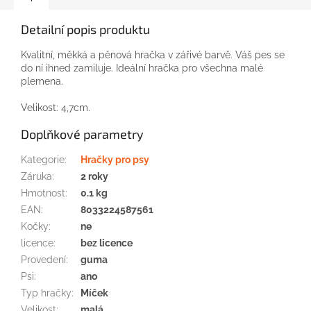
Detailní popis produktu
Kvalitní, měkká a pěnová hračka v zářivé barvě. Váš pes se
do ní ihned zamiluje. Ideální hračka pro všechna malé
plemena.
Velikost: 4,7cm.
Doplňkové parametry
Kategorie
:
Hračky pro psy
Záruka
:
2 roky
Hmotnost
:
0.1 kg
EAN
:
8033224587561
Kočky
:
ne
licence
:
bez licence
Provedení
:
guma
Psi
:
ano
Typ hračky
:
Míček
Velikost
:
malá