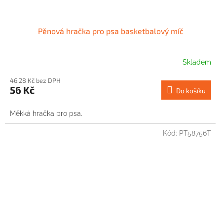
Pěnová hračka pro psa basketbalový míč
Skladem
46,28 Kč bez DPH
56 Kč
Do košíku
Měkká hračka pro psa.
Kód:
PT58756T