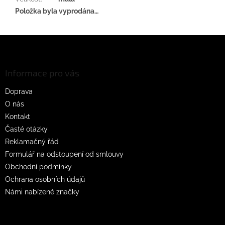
Položka byla vyprodána…
Z
á
p
a
Informace pro vás
t
Doprava
í
O nás
Kontakt
Časté otázky
Reklamačný řád
Formulář na odstoupení od smlouvy
Obchodní podmínky
Ochrana osobních údajů
Námi nabízené značky