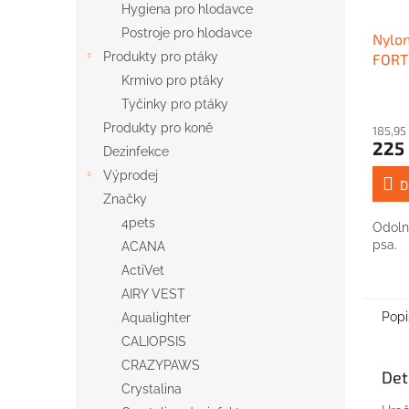
Hygiena pro hlodavce
Postroje pro hlodavce
Nylon
Produkty pro ptáky
FORTI
Krmivo pro ptáky
Tyčinky pro ptáky
Produkty pro koně
185,95
225
Dezinfekce
Výprodej
D
Značky
4pets
Odoln
psa.
ACANA
ActiVet
AIRY VEST
Popi
Aqualighter
CALIOPSIS
CRAZYPAWS
Det
Crystalina