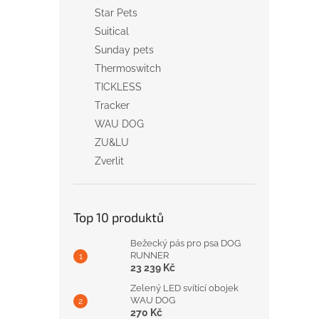
Star Pets
Suitical
Sunday pets
Thermoswitch
TICKLESS
Tracker
WAU DOG
ZU&LU
Zverlit
Top 10 produktů
Bežecký pás pro psa DOG
RUNNER
23 239 Kč
Zelený LED svítící obojek
WAU DOG
270 Kč