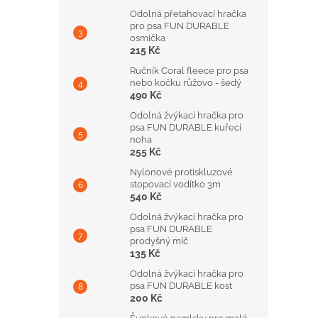
Odolná přetahovací hračka
pro psa FUN DURABLE
osmička
215 Kč
Ručník Coral fleece pro psa
nebo kočku růžovo - šedý
490 Kč
Odolná žvýkací hračka pro
psa FUN DURABLE kuřecí
noha
255 Kč
Nylonové protiskluzové
stopovací vodítko 3m
540 Kč
Odolná žvýkací hračka pro
psa FUN DURABLE
prodyšný míč
135 Kč
Odolná žvýkací hračka pro
psa FUN DURABLE kost
200 Kč