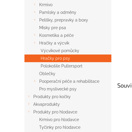
n
Krmivo
e
Pamlsky a odměny
l
Pelíšky, prepravky a boxy
Misky pre psa
Kosmetika a péče
Hračky a výcvik
Výcvikové pomůcky
Hračky pro psy
Polokošile Pullersport
Oblečky
Pooperační péče a rehabilitace
Souvi
Pro myslivecké psy
Produkty pro kočky
Akvaprodukty
Produkty pro hlodavce
Krmivo pro hlodavce
Tyčinky pro hlodavce