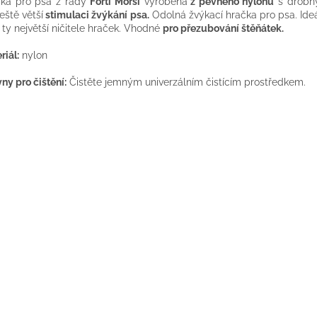
ka pro psa z řady
Forti Morsi
vyrobena
z pevného nylonu
s drobný
ještě větší
stimulaci žvýkání psa.
Odolná žvýkací hračka pro psa. Ideá
o ty největší ničitele hraček. Vhodné
pro přezubování štěňátek.
riál:
nylon
ny pro čištění:
Čistěte jemným univerzálním čistícím prostředkem.