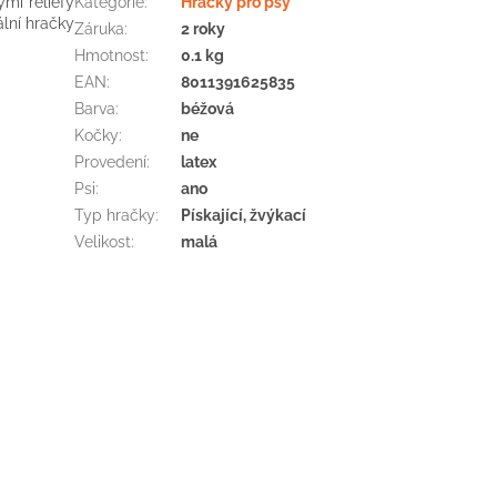
mi reliéfy
Kategorie
:
Hračky pro psy
lní hračky
Záruka
:
2 roky
Hmotnost
:
0.1 kg
EAN
:
8011391625835
Barva
:
béžová
Kočky
:
ne
Provedení
:
latex
Psi
:
ano
Typ hračky
:
Pískající, žvýkací
Velikost
:
malá