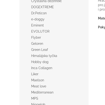
Hrač
Crystalina dezinfekt
pro 
DOGEXTREME
i pr
Dr.Peticon
Mate
e-doggy
Eminent
Poky
EVOLUTOR
Flyber
Geloren
Green Leaf
Himalájska tyčka
Hobby dog
Inca Collagen
Liker
Maelson
Meat love
Mediterranean
MPS
Niggeloh