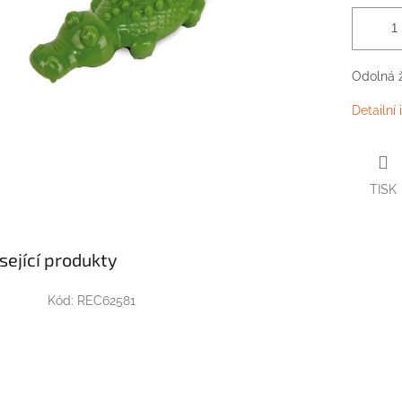
Odolná ž
Detailní
TISK
sející produkty
Kód:
REC62581