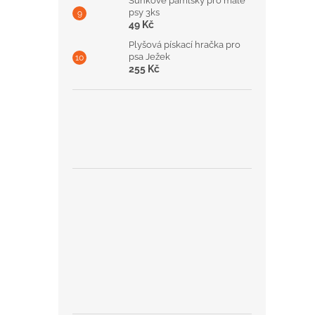
Šunkové pamlsky pro malé
psy 3ks
49 Kč
Plyšová pískací hračka pro
psa Ježek
255 Kč