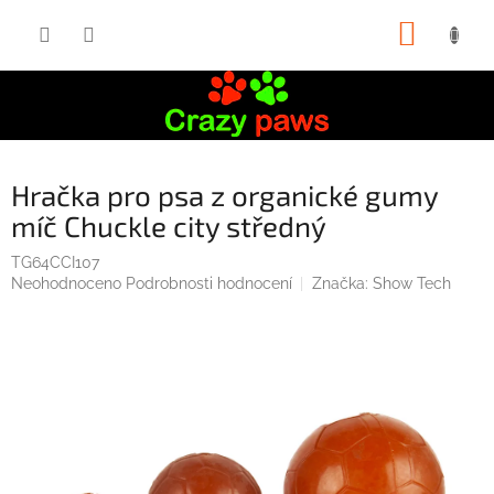
Přejít
NÁKUP
na
obsah
KOŠÍK
Hračka pro psa z organické gumy
míč Chuckle city středný
TG64CCI107
Průměrné
Neohodnoceno
Podrobnosti hodnocení
Značka:
Show Tech
hodnocení
produktu
je
0,0
z
5
hvězdiček.