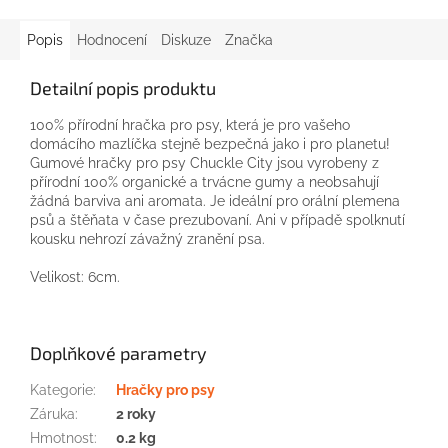
Popis
Hodnocení
Diskuze
Značka
Detailní popis produktu
100% přírodní hračka pro psy, která je pro vašeho
domácího mazlíčka stejně bezpečná jako i pro planetu!
Gumové hračky pro psy Chuckle City jsou vyrobeny z
přírodní 100% organické a trvácne gumy a neobsahují
žádná barviva ani aromata. Je ideální pro orální plemena
psů a štěňata v čase prezubovaní. Ani v případě spolknutí
kousku nehrozí závažný zranění psa.
Velikost: 6cm.
Doplňkové parametry
Kategorie
:
Hračky pro psy
Záruka
:
2 roky
Hmotnost
:
0.2 kg