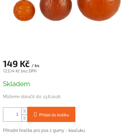
149 Kč
/ ks
123,14 Kč bez DPH
Měrná
Skladem
cena:
Můžeme doručit do:
13.8.2026
Přidat do košíku
Přírodní
hračka
pro
psa
z gumy - kaučuku.