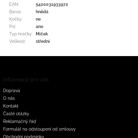
EAN
:
5420031933972
Barva
:
hnědá
Kočky
:
ne
Psi
:
ano
Typ hračky
:
Míček
Velikost
:
střední
Z
á
p
a
Informace pro vás
t
Doprava
í
O nás
Kontakt
Časté otázky
Reklamačný řád
Formulář na odstoupení od smlouvy
Obchodní podmínky