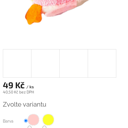
49 Kč
/ ks
40,50 Kč bez DPH
Měrná
Zvolte variantu
cena:
Barva