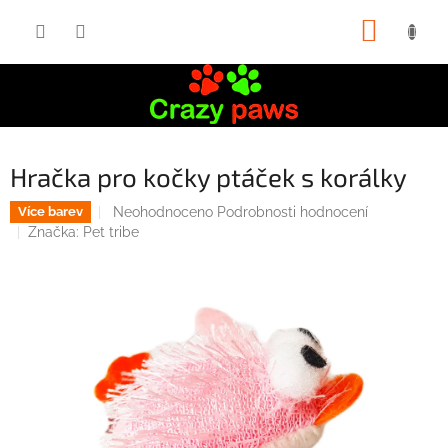
Přejít
NÁKUP
na
obsah
KOŠÍK
Hračka pro kočky ptáček s korálky
Průměrné
Neohodnoceno
Podrobnosti hodnocení
Více barev
hodnocení
Značka:
Pet tribe
produktu
je
0,0
z
5
hvězdiček.