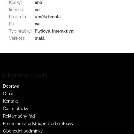
Kočky
:
ano
licence
:
ne
Provedení
:
umělá hmota
Psi
:
ne
Typ hračky
:
Plyšová, Interaktivní
Velikost
:
malá
Z
á
p
a
Informace pro vás
t
Doprava
í
O nás
Kontakt
Časté otázky
Reklamačný řád
Formulář na odstoupení od smlouvy
Obchodní podmínky