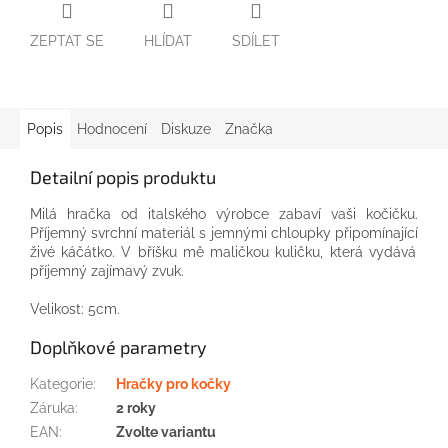
ZEPTAT SE
HLÍDAT
SDÍLET
Popis
Hodnocení
Diskuze
Značka
Detailní popis produktu
Milá
hračka
od
italského
výrobce
zabaví
vaši
kočičku.
Příjemný
svrchní materiál
s
jemnými chloupky
připomínající
živé
káčátko.
V
bříšku
mě
maličkou
kuličku, která vydává
příjemný
zajímavý
zvuk.
Velikost:
5cm.
Doplňkové parametry
Kategorie
:
Hračky pro kočky
Záruka
:
2 roky
EAN
:
Zvolte variantu