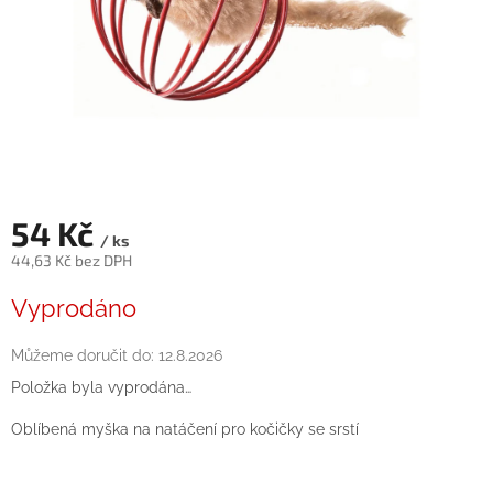
54 Kč
/ ks
44,63 Kč bez DPH
Měrná
Vyprodáno
cena:
Můžeme doručit do:
12.8.2026
Položka byla vyprodána…
Oblíbená
myška
na
natáčení
pro
kočičky se srstí