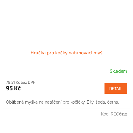
Hračka pro kočky natahovací myš
Skladem
78,51 Kč bez DPH
95 Kč
DETAIL
Oblíbená myška na natáčení pro kočičky. Bílý, šedá, černá.
Kód:
REC6112