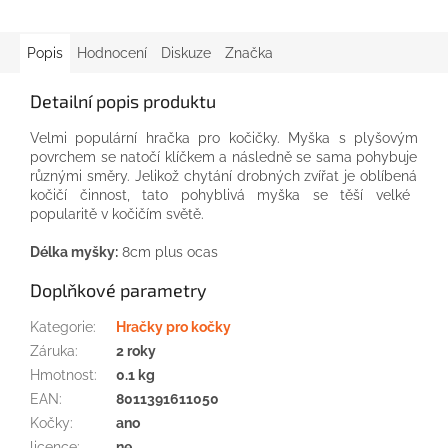
Popis
Hodnocení
Diskuze
Značka
Detailní popis produktu
Velmi populární
hračka
pro
kočičky.
Myška
s
plyšovým
povrchem
se
natočí
klíčkem
a následně se
sama
pohybuje
různými směry.
Jelikož
chytání
drobných
zvířat
je
oblíbená
kočičí
činnost,
tato
pohyblivá
myška
se těší velké
popularitě
v kočičím
světě.
Délka myšky:
8cm
plus
ocas
Doplňkové parametry
Kategorie
:
Hračky pro kočky
Záruka
:
2 roky
Hmotnost
:
0.1 kg
EAN
:
8011391611050
Kočky
:
ano
licence
:
ne