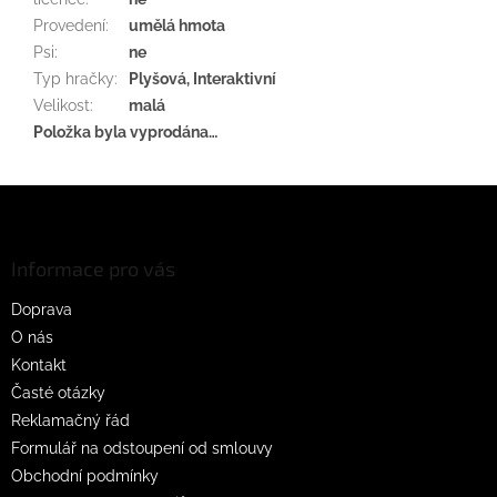
Provedení
:
umělá hmota
Psi
:
ne
Typ hračky
:
Plyšová, Interaktivní
Velikost
:
malá
Položka byla vyprodána…
Z
á
p
a
Informace pro vás
t
Doprava
í
O nás
Kontakt
Časté otázky
Reklamačný řád
Formulář na odstoupení od smlouvy
Obchodní podmínky