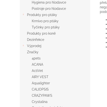
Hygiena pro hlodavce
přet
nega
Postroje pro hlodavce
pod
Produkty pro ptáky
Krmivo pro ptáky
Tyčinky pro ptáky
Produkty pro koně
Dezinfekce
Výprodej
Značky
4pets
ACANA
ActiVet
AIRY VEST
Aqualighter
CALIOPSIS
CRAZYPAWS
Crystalina