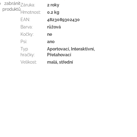
o zabránit
Záruka
:
2 roky
produktů
Hmotnost
:
0.2 kg
EAN
:
4823089302430
Barva
:
růžová
Kočky
:
ne
Psi
:
ano
Typ
Aportovací, Interaktivní,
hračky
:
Přetahovací
Velikost
:
malá, střední