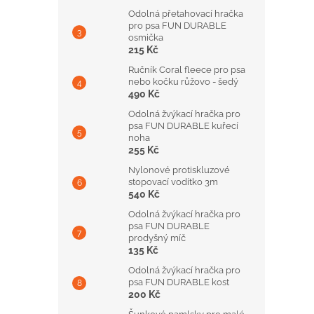
Odolná přetahovací hračka
pro psa FUN DURABLE
osmička
215 Kč
Ručník Coral fleece pro psa
nebo kočku růžovo - šedý
490 Kč
Odolná žvýkací hračka pro
psa FUN DURABLE kuřecí
noha
255 Kč
Nylonové protiskluzové
stopovací vodítko 3m
540 Kč
Odolná žvýkací hračka pro
psa FUN DURABLE
prodyšný míč
135 Kč
Odolná žvýkací hračka pro
psa FUN DURABLE kost
200 Kč