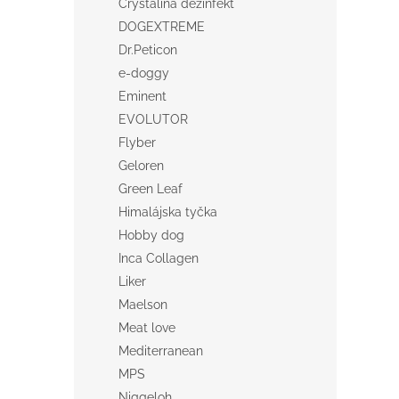
Crystalina dezinfekt
DOGEXTREME
Dr.Peticon
e-doggy
Eminent
EVOLUTOR
Flyber
Geloren
Green Leaf
Himalájska tyčka
Hobby dog
Inca Collagen
Liker
Maelson
Meat love
Mediterranean
MPS
Niggeloh