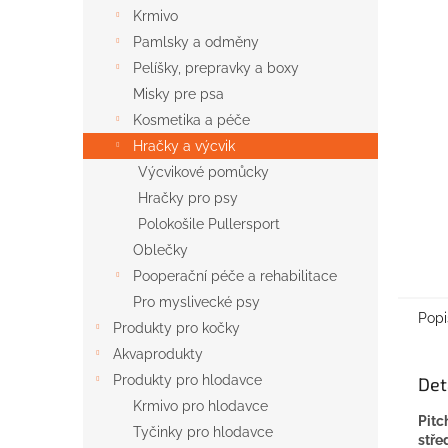
n
Krmivo
e
Pamlsky a odměny
l
Pelíšky, prepravky a boxy
Misky pre psa
Kosmetika a péče
Hračky a výcvik
Výcvikové pomůcky
Hračky pro psy
Polokošile Pullersport
Oblečky
Pooperační péče a rehabilitace
Pro myslivecké psy
Popi
Produkty pro kočky
Akvaprodukty
Produkty pro hlodavce
Det
Krmivo pro hlodavce
Pitc
Tyčinky pro hlodavce
stř