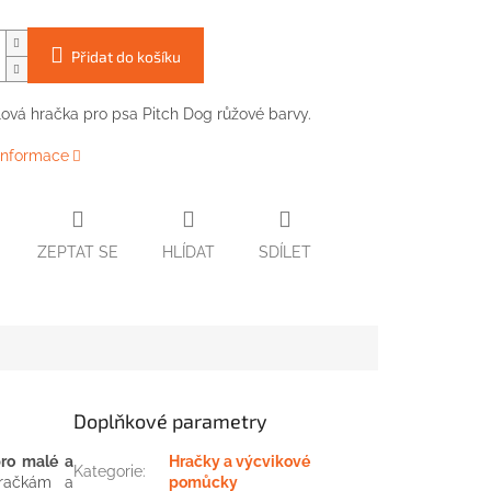
Přidat do košíku
lová
hračka
pro
psa
Pitch
Dog
růžové barvy
.
 informace
ZEPTAT SE
HLÍDAT
SDÍLET
Doplňkové parametry
ro malé a
Hračky a výcvikové
Kategorie
:
račkám
a
pomůcky