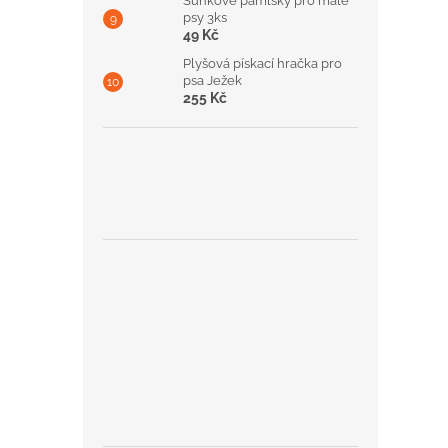
Šunkové pamlsky pro malé
psy 3ks
49 Kč
Plyšová pískací hračka pro
psa Ježek
255 Kč