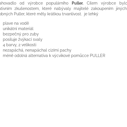
ahovadlo
od
výrobce
populárního
Puller
.
Cílem
výrobce
byl
tivním
zkušenostem, které
nabývaly
majitelé
zakoupením
jiných
obných
Puller
, které měly
krátkou
trvanlivost.
je
lehký
plave na
vodě
unikátní
materiál
bezpečný
pro
zuby
posiluje
žvýkací
svaly
4
barvy,
2
velikosti
nezapáchá,
nenapáchal
cizími
pachy
méně
odolná
alternativa k
výcvikové
pomůcce
PULLER