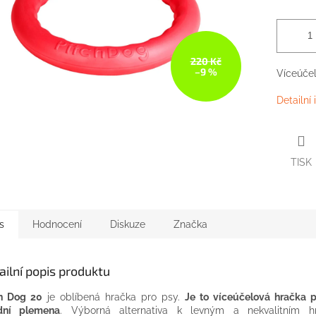
220 Kč
–9 %
Víceúče
Detailní
TISK
s
Hodnocení
Diskuze
Značka
ailní popis produktu
h
Dog
20
je
oblíbená
hračka
pro psy
.
Je
to
víceúčelová
hračka
p
ední plemena
.
Výborná
alternativa k
levným
a
nekvalitním
h