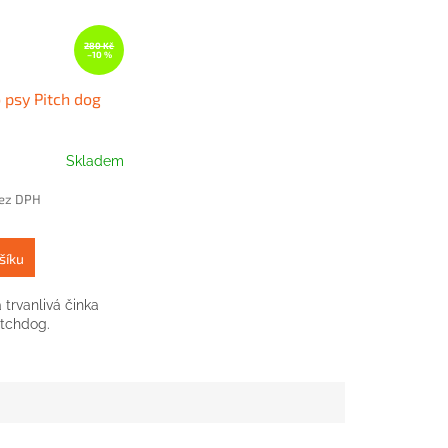
280 Kč
–10 %
 psy Pitch dog
Skladem
bez DPH
šíku
trvanlivá činka
itchdog.