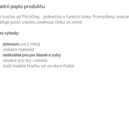
ailní popis produktu
á
hračka
od
PitchDog
-
jedinečná
a
funkční
činka.
Promyšlený
anatom
žňuje
psovi
snadno zvednout
činku
ze země.
ní výhody:
plovoucí
psi
ji
milují
unikátní
materiál
neškodná pro psí dásně a
zuby
vhodné
pro
hry
i
trénink
další
kvalitní
hračka
od
výrobce
Puller.