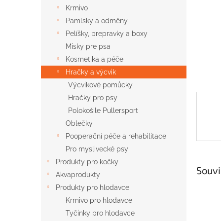
n
Krmivo
e
Pamlsky a odměny
l
Pelíšky, prepravky a boxy
Misky pre psa
Kosmetika a péče
Hračky a výcvik
Výcvikové pomůcky
Hračky pro psy
Polokošile Pullersport
Oblečky
Pooperační péče a rehabilitace
Pro myslivecké psy
Produkty pro kočky
Souvi
Akvaprodukty
Produkty pro hlodavce
Krmivo pro hlodavce
Tyčinky pro hlodavce