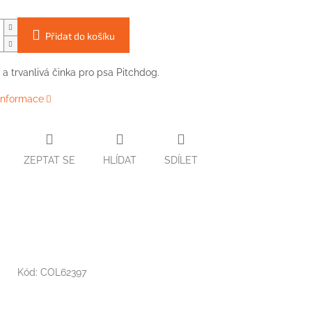
Přidat do košíku
a
trvanlivá
činka
pro
psa
Pitchdog
.
 informace
ZEPTAT SE
HLÍDAT
SDÍLET
Kód:
COL62397