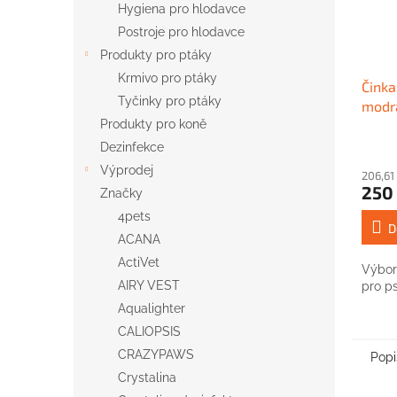
Hygiena pro hlodavce
Postroje pro hlodavce
Produkty pro ptáky
Krmivo pro ptáky
Činka
Tyčinky pro ptáky
modr
Produkty pro koně
Dezinfekce
Výprodej
206,61
250
Značky
4pets
D
ACANA
ActiVet
Výborn
AIRY VEST
pro p
Aqualighter
CALIOPSIS
CRAZYPAWS
Popi
Crystalina