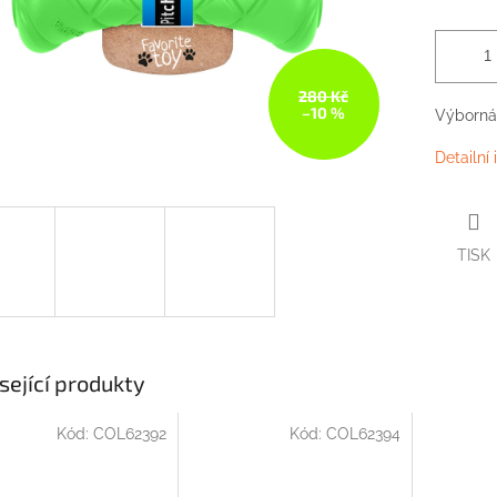
280 Kč
–10 %
Výborná
Detailní
TISK
sející produkty
Kód:
COL62392
Kód:
COL62394