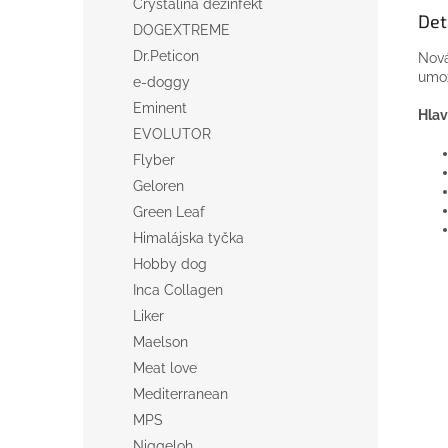
Crystalina dezinfekt
Det
DOGEXTREME
Dr.Peticon
Nov
umo
e-doggy
Eminent
Hlav
EVOLUTOR
Flyber
Geloren
Green Leaf
Himalájska tyčka
Hobby dog
Inca Collagen
Liker
Maelson
Meat love
Mediterranean
MPS
Niggeloh