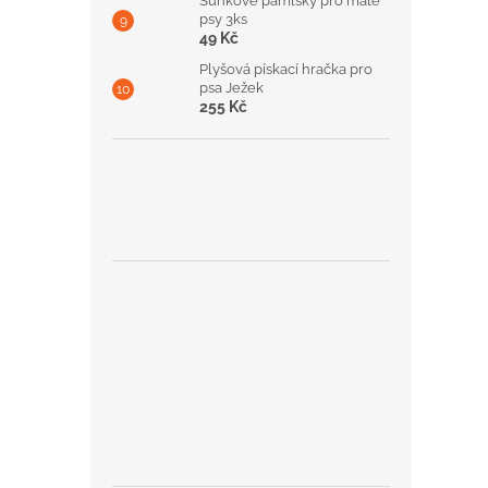
Šunkové pamlsky pro malé
psy 3ks
49 Kč
Plyšová pískací hračka pro
psa Ježek
255 Kč