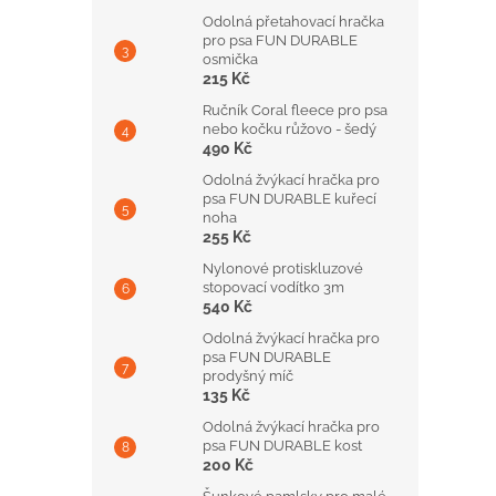
Odolná přetahovací hračka
pro psa FUN DURABLE
osmička
215 Kč
Ručník Coral fleece pro psa
nebo kočku růžovo - šedý
490 Kč
Odolná žvýkací hračka pro
psa FUN DURABLE kuřecí
noha
255 Kč
Nylonové protiskluzové
stopovací vodítko 3m
540 Kč
Odolná žvýkací hračka pro
psa FUN DURABLE
prodyšný míč
135 Kč
Odolná žvýkací hračka pro
psa FUN DURABLE kost
200 Kč