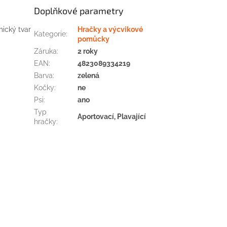
Doplňkové parametry
ický
tvar
Hračky a výcvikové
Kategorie
:
pomůcky
Záruka
:
2 roky
EAN
:
4823089334219
Barva
:
zelená
Kočky
:
ne
Psi
:
ano
Typ
Aportovací, Plavající
hračky
: