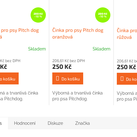
280 Kč
280 Kč
–10 %
–10 %
 pro psy Pitch dog
Činka pro psy Pitch dog
Činka pro
á
oranžová
růžová
Skladem
Skladem
 Kč bez DPH
206,61 Kč bez DPH
206,61 Kč 
 Kč
250 Kč
250 Kč
o košíku
Do košíku
Do ko
á a trvanlivá činka
Výborná a trvanlivá činka
Výborná a 
sa Pitchdog.
pro psa Pitchdog.
pro psa P
s
Hodnocení
Diskuze
Značka