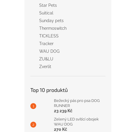
Star Pets
Suitical
Sunday pets
Thermoswitch
TICKLESS
Tracker
WAU DOG
ZU&LU
Zverlit
Top 10 produktů
Bežecký pás pro psa DOG
RUNNER
23 239 Kč
Zelený LED svítící obojek
WAU DOG
270 Kč