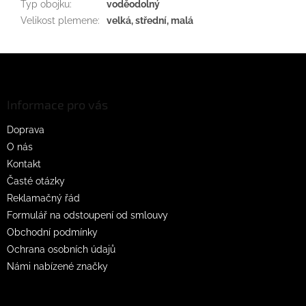
Typ obojku
:
voděodolný
Velikost plemene
:
velká, střední, malá
Z
á
p
a
Informace pro vás
t
Doprava
í
O nás
Kontakt
Časté otázky
Reklamačný řád
Formulář na odstoupení od smlouvy
Obchodní podmínky
Ochrana osobních údajů
Námi nabízené značky