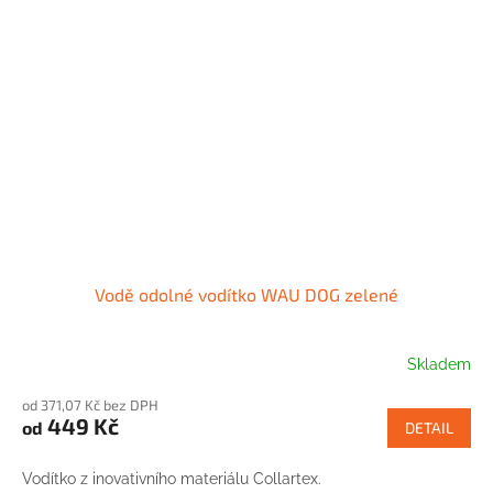
Vodě odolné vodítko WAU DOG zelené
Skladem
od 371,07 Kč bez DPH
449 Kč
od
DETAIL
Vodítko z inovativního materiálu Collartex.