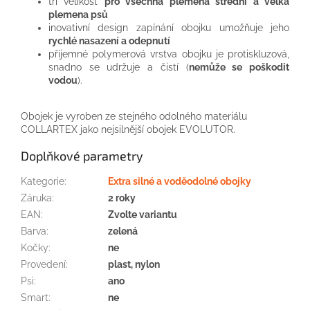
tři velikost
pro všechna plemena střední a velká
plemena psů
inovativní design zapínání obojku umožňuje jeho
rychlé nasazení a odepnutí
příjemné polymerová vrstva obojku je protiskluzová,
snadno se udržuje a čistí (
nemůže se poškodit
vodou
).
Obojek je vyroben ze stejného odolného materiálu
COLLARTEX jako nejsilnější obojek EVOLUTOR.
Doplňkové parametry
Kategorie
:
Extra silné a voděodolné obojky
Záruka
:
2 roky
EAN
:
Zvolte variantu
Barva
:
zelená
Kočky
:
ne
Provedení
:
plast, nylon
Psi
:
ano
Smart
:
ne