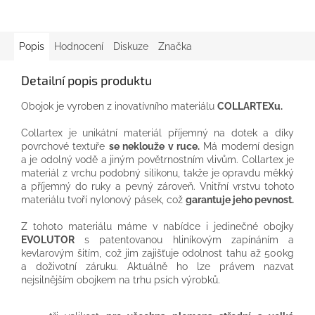
Popis
Hodnocení
Diskuze
Značka
Detailní popis produktu
Obojok je vyroben z inovatívního materiálu
COLLARTEXu.
Collartex je unikátní materiál příjemný na dotek a díky
povrchové textuře
se neklouže v ruce.
Má moderní design
a je odolný vodě a jiným povětrnostním vlivům. Collartex je
materiál z vrchu podobný silikonu, takže je opravdu měkký
a příjemný do ruky a pevný zároveň. Vnitřní vrstvu tohoto
materiálu tvoří nylonový pásek, což
garantuje jeho pevnost.
Z tohoto materiálu máme v nabídce i jedinečné obojky
EVOLUTOR
s patentovanou hliníkovým zapínáním a
kevlarovým šitím, což jim zajišťuje odolnost tahu až 500kg
a doživotní záruku. Aktuálně ho lze právem nazvat
nejsilnějším obojkem na trhu psích výrobků.