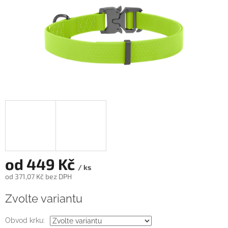
od
449 Kč
/ ks
od
371,07 Kč
bez DPH
Měrná
Zvolte variantu
cena:
Obvod krku: