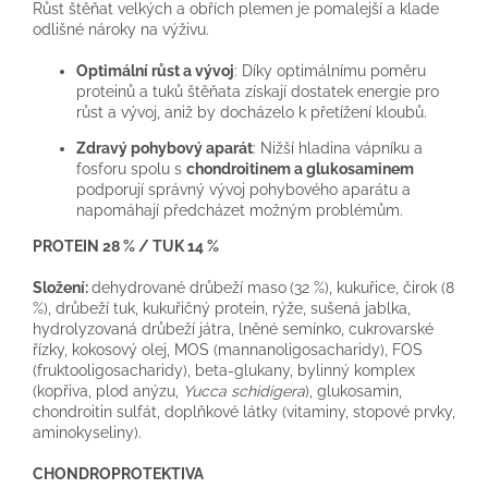
Růst štěňat velkých a obřích plemen je pomalejší a klade
odlišné nároky na výživu.
Optimální růst a vývoj
: Díky optimálnímu poměru
proteinů a tuků štěňata získají dostatek energie pro
růst a vývoj, aniž by docházelo k přetížení kloubů.
Zdravý pohybový aparát
: Nižší hladina vápníku a
fosforu spolu s
chondroitinem a glukosaminem
podporují správný vývoj pohybového aparátu a
napomáhají předcházet možným problémům.
PROTEIN 28 % /
TUK 14 %
Složení:
dehydrované drůbeží maso
(32 %), kukuřice, čirok (8
%), drůbeží tuk, kukuřičný protein, rýže, sušená jablka,
hydrolyzovaná drůbeží játra, lněné semínko, cukrovarské
řízky, kokosový olej, MOS (mannanoligosacharidy), FOS
(fruktooligosacharidy), beta-glukany, bylinný komplex
(kopřiva, plod anýzu,
Yucca schidigera
), glukosamin,
chondroitin sulfát, doplňkové látky (vitaminy, stopové prvky,
aminokyseliny).
CHONDROPROTEKTIVA