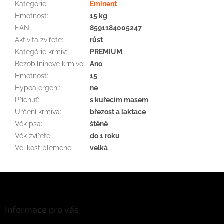
Kategorie
:
Eminent
Hmotnost
:
15 kg
EAN
:
8591184005247
Aktivita zvířete
:
růst
Kategórie krmiv
:
PREMIUM
Bezobilninové krmivo
:
Ano
Hmotnost
:
15
Hypoalergení
:
ne
Příchuť
:
s kuřecím masem
Určení krmiva
:
březost a laktace
Věk psa
:
štěně
Věk zvířete
:
do 1 roku
Velikost plemene
:
velká
Z
á
p
a
Informace pro vás
t