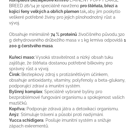
Kompletní bezlepkové krmivo
EMINENT PUPPY LARGE
BREED 28/14 je speciálně navrženo
pro štěňata, březí a
kojící feny velkých a obřích plemen
tak
,
aby jim poskytlo
veškeré potřebné živiny pro jejich plnohodnotný růst a
vývoj.
Obsahuje minimálně
74 % proteinů
živočišného původu.320
g dehydrovaného drůbežího masa v 1 kg krmiva odpovídá
1
200 g čerstvého masa
.
Kuřecí maso:
Vysoká stravitelnost a nízký obsah tuku
zajišťuje, že štěňata dostanou potřebné bílkoviny pro
správný růst a vývoj.
Čirok:
Bezlepkový zdroj s protizánětlivým účinkem,
obsahuje antioxidanty, vitamíny, polyfenoly a beta-glukany,
podporující zdraví a imunitní systém.
Bylinný komplex
: Speciálně vybrané byliny pro
bezproblémové fungování organismu a spokojenost vašich
mazlíčků.
Kopřiva:
Podporuje zdravá játra a detoxikaci organismu.
Anýz
: Stimuluje trávení a působí proti nadýmání.
Yucca schidigera
: Posiluje imunitní systém a snižuje
zápach exkrementů.