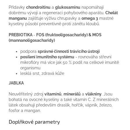
Přídavky
chondroitinu
a
glukosaminu
napomáhají
dobrému vývoji a regeneraci pohybového aparátu.
Chelát
manganu
zajišťuje výživu chrupavky a
omega 3
mastné
kyseliny působí preventivně proti zánětu kloubů.
PREBIOTIKA
-
FOS (fruktooligosacharidy)
& MOS
(mannanoligosacharidy)
podpora
správné činnosti trávicího ústrojí
posílení imunitního systému
- rovnováha střevní
mikroflóry má více jak 50 % podíl na celkové imunitě
organismu
lesklá srst, zdravá kůže
JABLKA
Neuvěřitelný zdroj
vitamínů
,
minerálů
a
vlákniny
. Jsou
bohatá na ovocné kyseliny a také vitamín C. Z minerálních
látek obsahují především draslík, hořčík, vápník, železo,
fosfor a mangan.
Doplňkové parametry