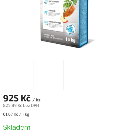
925 Kč
/ ks
825,89 Kč bez DPH
Měrná
61,67 Kč / 1 kg
cena:
Skladem