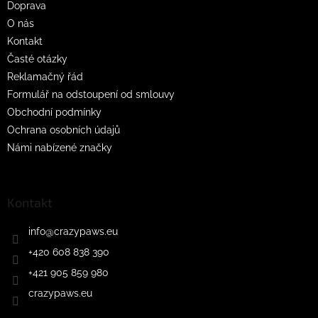
Doprava
í
O nás
Kontakt
Časté otázky
Reklamačný řád
Formulář na odstoupení od smlouvy
Obchodní podmínky
Ochrana osobních údajů
Námi nabízené značky
Kontakt
info
@
crazypaws.eu
+420 608 838 390
+421 905 859 980
crazypaws.eu