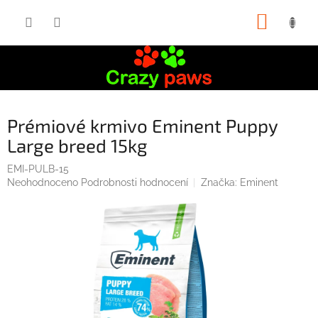
Přejít
NÁKUP
na
obsah
KOŠÍK
Prémiové krmivo Eminent Puppy
Large breed 15kg
EMI-PULB-15
Průměrné
Neohodnoceno
Podrobnosti hodnocení
Značka:
Eminent
hodnocení
produktu
je
0,0
z
5
hvězdiček.