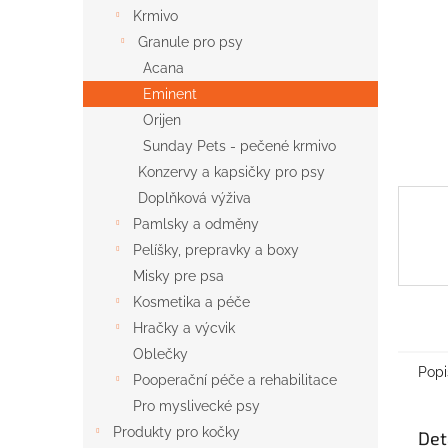
n
Krmivo
e
Granule pro psy
l
Acana
Eminent
Orijen
Sunday Pets - pečené krmivo
Konzervy a kapsičky pro psy
Doplňková výživa
Pamlsky a odměny
Pelíšky, prepravky a boxy
Misky pre psa
Kosmetika a péče
Hračky a výcvik
Oblečky
Popi
Pooperační péče a rehabilitace
Pro myslivecké psy
Produkty pro kočky
Det