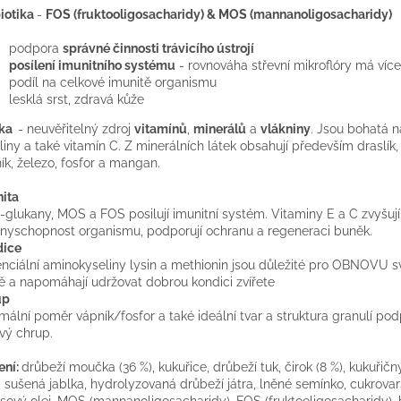
iotika
-
FOS (fruktooligosacharidy)
& MOS (mannanoligosacharidy)
podpora
správné činnosti trávicího ústrojí
posílení imunitního systému
- rovnováha střevní mikroflóry má více
podíl na celkové imunitě organismu
lesklá srst, zdravá kůže
lka
- neuvěřitelný zdroj
vitamínů
,
minerálů
a
vlákniny
. Jsou bohatá 
liny a také vitamín C. Z minerálních látek obsahují především draslík, 
ík, železo, fosfor a mangan.
ita
-glukany, MOS a FOS posilují imunitní systém. Vitaminy E a C zvyšují
nyschopnost organismu, podporují ochranu a regeneraci buněk.
dice
nciální aminokyseliny lysin a methionin jsou důležité pro OBNOVU s
ě a napomáhají udržovat dobrou kondici zvířete
up
mální poměr vápník/fosfor a také ideální tvar a struktura granulí pod
vý chrup.
ení:
drůbeží moučka (36 %), kukuřice, drůbeží tuk, čirok (8 %), kukuřičn
, sušená jablka, hydrolyzovaná drůbeží játra, lněné semínko, cukrovars