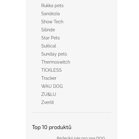
Rukka pets
Sandezia
Show Tech
Silinde
Star Pets
Suitical
Sunday pets
Thermoswitch
TICKLESS
Tracker
WAU DOG
ZU&LU
Zverlit
Top 10 produktů
Bežecký pás pro psa DOG