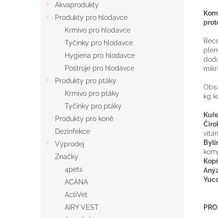
Akvaprodukty
Komp
Produkty pro hlodavce
prot
Krmivo pro hlodavce
Rece
Tyčinky pro hlodavce
plem
Hygiena pro hlodavce
dodá
Postroje pro hlodavce
mikr
Produkty pro ptáky
Obs
Krmivo pro ptáky
kg k
Tyčinky pro ptáky
Kuře
Produkty pro koně
Čiro
Dezinfekce
vita
Byli
Výprodej
kom
Značky
Kop
4pets
Aný
Yucc
ACANA
ActiVet
AIRY VEST
PRO