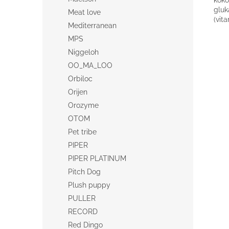
koko
gluk
Meat love
(vit
Mediterranean
MPS
Niggeloh
OO_MA_LOO
Orbiloc
Orijen
Orozyme
OTOM
Pet tribe
PIPER
PIPER PLATINUM
Pitch Dog
Plush puppy
PULLER
RECORD
Red Dingo