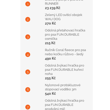
RUNNER
23 239 Kč
Zelený LED svítící obojek
WAU DOG
270 Kč
Odolná přetahovací hračka
pro psa FUN DURABLE
osmička
215 Kč
Ručník Coral fleece pro psa
nebo kočku růžovo - šedý
490 Kč
Odolná žvýkací hračka pro
psa FUN DURABLE kuřecí
noha
255 Kč
Nylonové protiskluzové
stopovací vodítko 3m
540 Kč
Odolná žvýkací hračka pro
psa FUN DURABLE
prodyšný míč