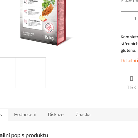
Můžeme 
Kompletní
středníc
glutenu.
Detailní
TISK
s
Hodnocení
Diskuze
Značka
ailní popis produktu