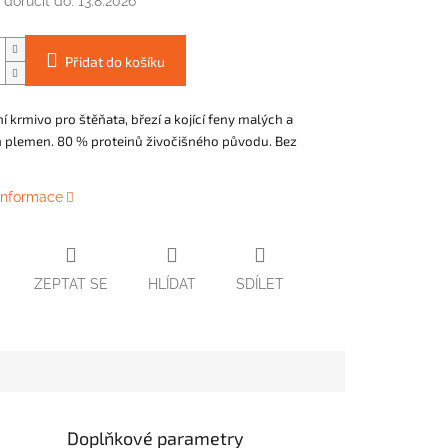
doručit do:
13.8.2026
Přidat do košíku
 krmivo pro štěňata, březí a kojící feny malých a
h plemen. 80 % proteinů živočišného původu. Bez
 informace
ZEPTAT SE
HLÍDAT
SDÍLET
Doplňkové parametry