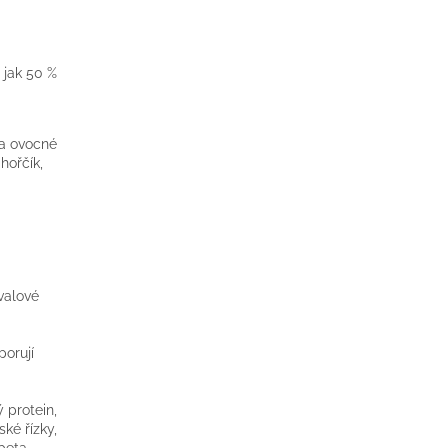
 jak 50 %
na ovocné
hořčík,
valové
porují
ý protein,
ké řízky,