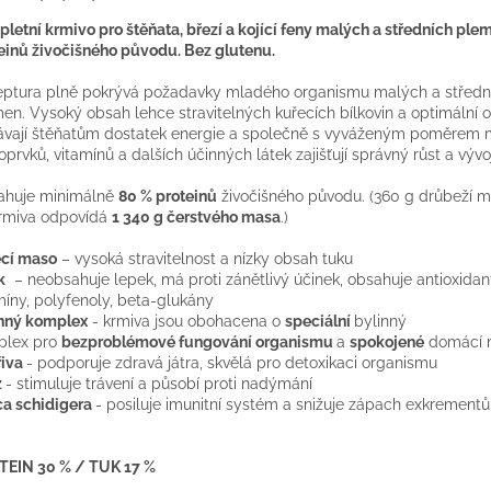
letní krmivo pro štěňata, březí a kojící feny malých a středních ple
einů živočišného původu. Bez glutenu.
ptura plně pokrývá požadavky mladého organismu malých a středn
en. Vysoký obsah lehce stravitelných kuřecích bílkovin a optimální 
vají štěňatům dostatek energie a společně s vyváženým poměrem 
oprvků, vitamínů a dalších účinných látek zajišťují správný růst a vývo
ahuje minimálně
80 % proteinů
živočišného původu. (360 g drůbeží m
rmiva odpovídá
1 340 g čerstvého masa
.)
cí maso
– vysoká stravitelnost a nízky obsah tuku
k
– neobsahuje lepek, má proti zánětlivý účinek, obsahuje antioxidan
míny, polyfenoly, beta-glukány
nný komplex
- krmiva jsou obohacena o
speciální
bylinný
plex pro
bezproblémové fungování organismu
a
spokojené
domácí m
řiva
- podporuje zdravá játra, skvělá pro detoxikaci organismu
z
- stimuluje trávení a působí proti nadýmání
a schidigera
- posiluje imunitní systém a snižuje zápach exkrementů
TEIN 30 % /
TUK 17 %