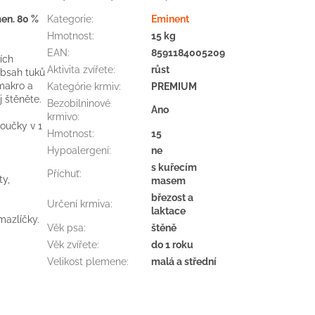
men. 80 %
Kategorie
:
Eminent
Hmotnost
:
15 kg
EAN
:
8591184005209
ích
Aktivita zvířete
:
růst
obsah tuků
makro a
Kategórie krmiv
:
PREMIUM
j štěněte.
Bezobilninové
Ano
krmivo
:
oučky v 1
Hmotnost
:
15
Hypoalergení
:
ne
s kuřecím
Příchuť
:
ty,
masem
březost a
Určení krmiva
:
laktace
azlíčky.
Věk psa
:
štěně
Věk zvířete
:
do 1 roku
Velikost plemene
:
malá a střední