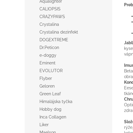
Aqualighter
Preb
CALIOPSIS
CRAZYPAWS
Crystalina
Crystalina dezinfekt
DOGEXTREME
Jab
Dr.Peticon
kyse
vápn
e-doggy
Eminent
Imun
EVOLUTOR
Beta
obra
Flyber
Kon
Geloren
Eese
tkán
Green Leaf
Chr
Himalájska tyčka
Opti
Hobby dog
zdra
Inca Collagen
Slož
Liker
rýže
Maelson