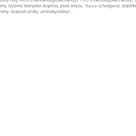
sový olej, MOS (mannanoligosacharidy), FOS (fruktooligosacharidy), 
any, bylinný komplex (kopřiva, plod anýzu,
Yucca schidigera
), doplňk
aminy, stopové prvky, aminokyseliny).