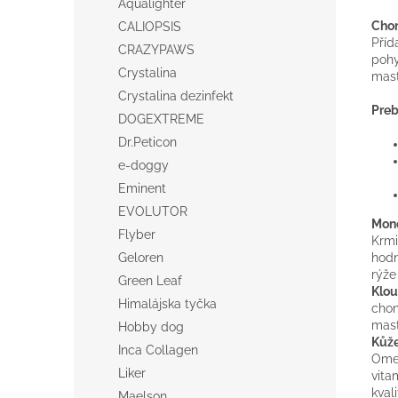
Aqualighter
Cho
CALIOPSIS
Pří
CRAZYPAWS
poh
Crystalina
mast
Crystalina dezinfekt
Preb
DOGEXTREME
Dr.Peticon
e-doggy
Eminent
EVOLUTOR
Mon
Flyber
Krmi
Geloren
hodn
rýže
Green Leaf
Klo
Himalájska tyčka
chon
mast
Hobby dog
Kůž
Inca Collagen
Omeg
Liker
vita
kvali
Maelson