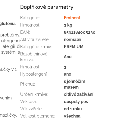
Doplňkové parametry
i
Kategorie
:
Eminent
glutenu.
Hmotnost
:
3 kg
EAN
:
8591184005230
i problémy.
Aktivita zvířete
:
normální
oalergenní
alergií či
Kategórie krmiv
:
PREMIUM
í systém a
Bezobilninové
Ano
krmivo
:
Hmotnost
:
3
oučky v 1
Hypoalergení
:
ano
s jehněčím
Příchuť
:
masem
Určení krmiva
:
citlivé zažívání
ávením
Věk psa
:
dospělý pes
Věk zvířete
:
od 1 roku
azlíčky.
Velikost plemene
:
všechna