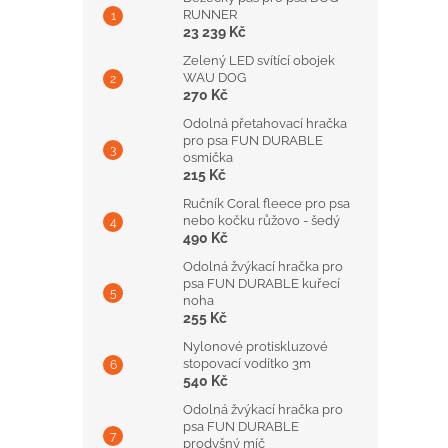
RUNNER
23 239 Kč
Zelený LED svítící obojek
WAU DOG
270 Kč
Odolná přetahovací hračka
pro psa FUN DURABLE
osmička
215 Kč
Ručník Coral fleece pro psa
nebo kočku růžovo - šedý
490 Kč
Odolná žvýkací hračka pro
psa FUN DURABLE kuřecí
noha
255 Kč
Nylonové protiskluzové
stopovací vodítko 3m
540 Kč
Odolná žvýkací hračka pro
psa FUN DURABLE
prodyšný míč