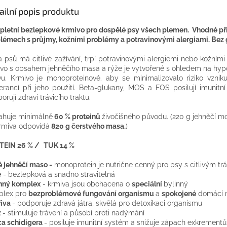
ailní popis produktu
letní bezlepkové krmivo pro dospělé psy všech plemen. Vhodné př
lémech s průjmy, kožními problémy a potravinovými alergiami. Bez 
 psů má citlivé zažívání, trpí potravinovými alergiemi nebo kožním
vo s obsahem jehněčího masa a rýže je vytvořené s ohledem na hyp
vu. Krmivo je monoproteinové. aby se minimalizovalo riziko vzniku 
lerancí při jeho použití. Beta-glukany, MOS a FOS posilují imunitn
orují zdraví trávicího traktu.
huje minimálně
60 % proteinů
živočišného původu. (220 g jehněčí m
rmiva odpovídá
820 g čerstvého masa.
)
TEIN 26 % /
TUK 14 %
ě jehněčí maso -
monoprotein je nutrične cenný pro psy s citlivým tr
e
- bezlepková a snadno stravitelná
nný komplex
- krmiva jsou obohacena o
speciální
bylinný
plex pro
bezproblémové fungování organismu
a
spokojené
domácí m
řiva
- podporuje zdravá játra, skvělá pro detoxikaci organismu
z
- stimuluje trávení a působí proti nadýmání
a schidigera
- posiluje imunitní systém a snižuje zápach exkrementů