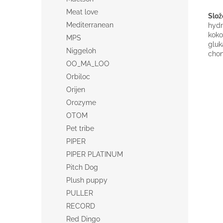
Meat love
Slož
Mediterranean
hydr
koko
MPS
gluk
Niggeloh
chon
OO_MA_LOO
Orbiloc
Orijen
Orozyme
OTOM
Pet tribe
PIPER
PIPER PLATINUM
Pitch Dog
Plush puppy
PULLER
RECORD
Red Dingo