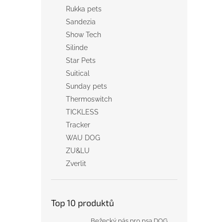
Rukka pets
Sandezia
Show Tech
Silinde
Star Pets
Suitical
Sunday pets
Thermoswitch
TICKLESS
Tracker
WAU DOG
ZU&LU
Zverlit
Top 10 produktů
Bežecký pás pro psa DOG