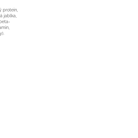
ý protein,
á jablka,
beta-
amin,
y).