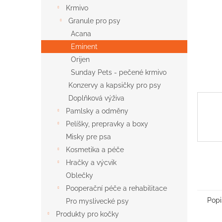
n
Krmivo
e
Granule pro psy
l
Acana
Eminent
Orijen
Sunday Pets - pečené krmivo
Konzervy a kapsičky pro psy
Doplňková výživa
Pamlsky a odměny
Pelíšky, prepravky a boxy
Misky pre psa
Kosmetika a péče
Hračky a výcvik
Oblečky
Pooperační péče a rehabilitace
Popi
Pro myslivecké psy
Produkty pro kočky