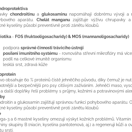
ndroprotektiva
davky
chondroitinu
a
glukosaminu
napomáhají dobrému vývoji a r
ybového aparátu.
Chelát manganu
zajišťuje výživu chrupavky 
né kyseliny působí preventivně proti zánětu kloubů.
iotika
-
FOS (fruktooligosacharidy)
& MOS (mannanoligosacharidy)
podpora
správné činnosti trávicího ústrojí
posílení imunitního systému
- rovnováha střevní mikroflóry má více
podíl na celkové imunitě organismu
lesklá srst, zdravá kůže
oprotein
vo obsahuje 60 % proteinů čistě jehněčího původu, díky čemuž je nut
otnější a bezpečnější pro psy citlivým zažíváním. Jehněčí maso, vy
 a další doplňky řeší problémy s průjmy, kožními a potravinovými ale
uby
droitin a glukosamin zajišťují správnou funkci pohybového aparátu.
né kyseliny působí preventivně proti zánětu kloubů
e
a-3 a 6 mastné kyseliny omezují výskyt kožních problémů. Vitamin
miny skupiny B (niacin, kyselina pantotenová, aj.) a regenerují kůži a ov
tu srsti.