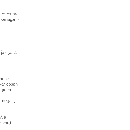
egeneraci
a
omega 3
 jak 50 %
ričně
soký obsah
rgiemi.
 Omega-3
 A a
livňují