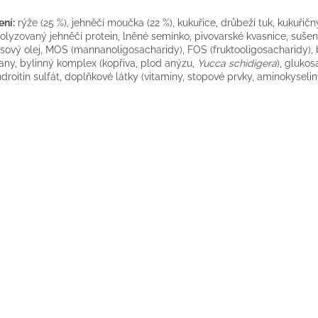
ení:
rýže (25 %), jehněčí moučka (22 %), kukuřice, drůbeží tuk, kukuřičn
olyzovaný jehněčí protein, lněné semínko, pivovarské kvasnice, sušen
sový olej, MOS (mannanoligosacharidy), FOS (fruktooligosacharidy), 
any, bylinný komplex (kopřiva, plod anýzu,
Yucca schidigera
), glukos
droitin sulfát, doplňkové látky (vitaminy, stopové prvky, aminokyselin