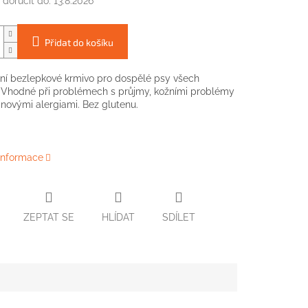
doručit do:
13.8.2026
Přidat do košíku
í bezlepkové krmivo pro dospělé psy všech
 Vhodné při problémech s průjmy, kožními problémy
inovými alergiami. Bez glutenu.
 informace
ZEPTAT SE
HLÍDAT
SDÍLET