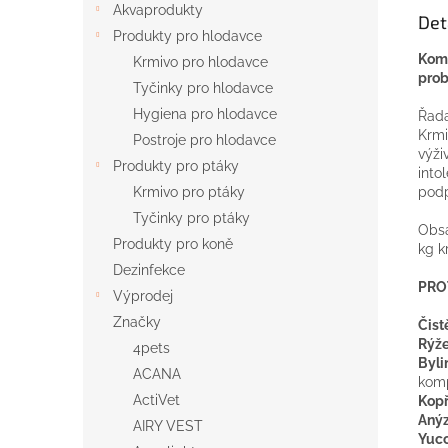
Akvaprodukty
Det
Produkty pro hlodavce
Komp
Krmivo pro hlodavce
prob
Tyčinky pro hlodavce
Hygiena pro hlodavce
Řada
Krmi
Postroje pro hlodavce
výži
Produkty pro ptáky
into
Krmivo pro ptáky
podp
Tyčinky pro ptáky
Obsa
Produkty pro koně
kg k
Dezinfekce
PRO
Výprodej
Značky
Čist
Rýž
4pets
Byli
ACANA
kom
ActiVet
Kop
Aný
AIRY VEST
Yucc