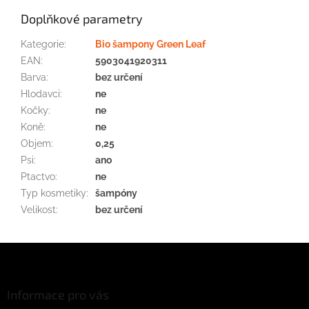
Doplňkové parametry
Kategorie
:
Bio šampony Green Leaf
EAN
:
5903041920311
Barva
:
bez určení
Hlodavci
:
ne
Kočky
:
ne
Koně
:
ne
Objem
:
0,25
Psi
:
ano
Ptactvo
:
ne
Typ kosmetiky
:
šampóny
Velikost
:
bez určení
Z
á
p
a
Informace pro vás