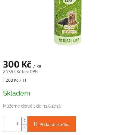
300 Kč
/ ks
247,93 Kč bez DPH
Měrná
1 200 Kč / 1 l
cena:
Skladem
Můžeme doručit do:
12.8.2026
Přidat do košíku