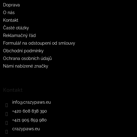
t
Doprava
í
O nás
Kontakt
Časté otázky
Reklamačný řád
Formulář na odstoupení od smlouvy
Obchodní podmínky
Ochrana osobních údajů
Námi nabízené značky
Kontakt
info
@
crazypaws.eu
+420 608 838 390
+421 905 859 980
crazypaws.eu