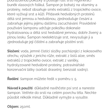
podrážděnou pokožky a posiluje růst srsti regenerací
buněk vlasových folikul. Šampon je bohatý na vitamíny a
proteiny, neboť obsahuje směs extraktů z tropického ovoce,
které vyživují srst a kůži. Přídavek hedvábných proteinů
dělá srst jemnou a hedvábnou, zjednodušuje česání a
zabraňuje jejímu jejímu dalšímu zacuchávání. Pravidelné
používání šamponu udržuje pokožku dokonale
hydratovanou a dělá srst hedvábné jemnou, dobře živený a
plnou lesku. Šampon neelektrizuje srst, nevysušuje ji a
zjednodušuje její čištění a zabraňuje plstění srsti.
Složení:
voda, jemné čistící složky pocházející z kokosového
ořechu, výtažek z jericho růže, extrakt z listů aloe, směs
extraktů z tropického ovoce, extrakt z vanilky,
hydrolyzované hedvábné proteiny, potravinářské
konzervační látky (sorbát draselný, benzoát sodný).
Ředění
: šampon můžete ředit v poměru 1: 5.
Návod k použití
: důkladně navlhčete psí srst a naneste
šampon. Vetřete do srsti na celém povrchu těla. Nechte
působit několik minut. Důkladně vymyjte a vysušte.
Objem:
250ml.