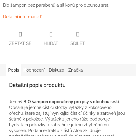
Bio
šampon
bez
parabenů
a
silikonů
pro
dlouhou srst
.
Detailní informace
ZEPTAT SE
HLÍDAT
SDÍLET
Popis
Hodnocení
Diskuze
Značka
Detailní popis produktu
Jemný
BIO šampon doporučený pro psy s dlouhou srstí
.
Obsahuje jemné čistící složky výtažky z kokosového
ořechu, které zajišťují vynikající čistící účinky a zároveň jsou
šetrné k pokožce. Výtažek z jericho růže podporuje
hydrataci pokožky a zabraňuje jejímu zbytečnému
vysušení. Přidání extraktu z listů Aloe zklidňuje