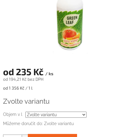
od
235 Kč
/ ks
od
194,21 Kč
bez DPH
Měrná
od 1 356 Kč / 1 l
cena:
Zvolte variantu
Objem v l
Můžeme doručit do:
Zvolte variantu