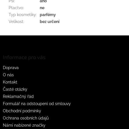
Psi
:
ano
Ptactvo
:
ne
Typ kosmetiky
:
parfémy
Velikost
:
bez určení
Z
á
p
a
Informace pro vás
t
Doprava
í
O nás
Kontakt
Časté otázky
Reklamačný řád
Formulář na odstoupení od smlouvy
Obchodní podmínky
Ochrana osobních údajů
Námi nabízené značky