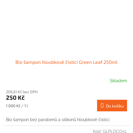
Bio šampon hloubkově čistící Green Leaf 250ml
Skladem
206,61 Kč bez DPH
250 Kč
Měrná
1 000 Kč / 1 l
Do košíku
cena:
Bio šampon bez parabenů a silikonů hloubkově čisticí.
Kód:
GLPLDCO5L