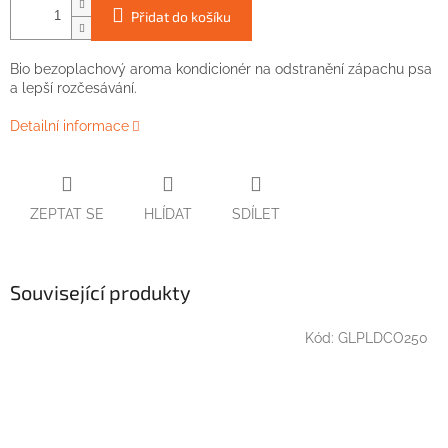
Přidat do košíku
Bio
bezoplachový
aroma
kondicionér
na
odstranění
zápachu
psa
a
lepší
rozčesávání
.
Detailní informace
ZEPTAT SE
HLÍDAT
SDÍLET
Související produkty
Kód:
GLPLDCO250