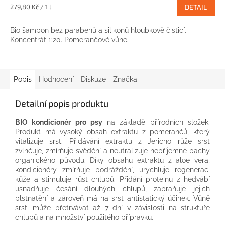
Měrná
279,80 Kč / 1 l
DETAIL
cena:
Bio šampon bez parabenů a silikonů hloubkově čisticí.
Koncentrát 1:20. Pomerančové vůne.
Popis
Hodnocení
Diskuze
Značka
Detailní popis produktu
BIO kondicionér pro psy
na základě přírodních složek.
Produkt má vysoký obsah extraktu z pomerančů, který
vitalizuje srst. Přidávání extraktu z Jericho růže srst
zvlhčuje, zmírňuje svědění a neutralizuje nepříjemné pachy
organického původu. Díky obsahu extraktu z aloe vera,
kondicionéry zmírňuje podráždění, urychluje regeneraci
kůže a stimuluje růst chlupů. Přidání proteinu z hedvábí
usnadňuje česání dlouhých chlupů, zabraňuje jejich
plstnatění a zároveň má na srst antistatický účinek. Vůně
srsti může přetrvávat až 7 dní v závislosti na struktuře
chlupů a na množství použitého přípravku.