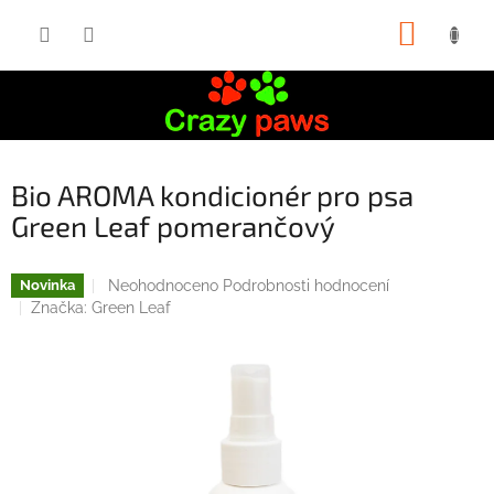
Přejít
NÁKUP
na
obsah
KOŠÍK
Bio AROMA kondicionér pro psa
Green Leaf pomerančový
Průměrné
Neohodnoceno
Podrobnosti hodnocení
Novinka
hodnocení
Značka:
Green Leaf
produktu
je
0,0
z
5
hvězdiček.