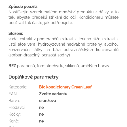
Způsob použití
:
Nastříkejte vzorek malého množství produktu z dálky, a to
tak, abyste předešli stříkání do očí. Kondicionéru můžete
použivat tak často, jak potřebujete.
Složení:
voda, extrakt z pomerančů, extrakt z Jericho růže, extrakt z
listů aloe vera, hydrolyzované hedvábné proteiny, alkohol,
konzervační látky na bázi potravinářských konzervantů
(sorban draselný, benzoát sodný)
BEZ
parabenů, formaldehydu, silikonů, umělých barviv
.
Doplňkové parametry
Kategorie
:
Bio kondicionéry Green Leaf
EAN
:
Zvolte variantu
Barva
:
oranžová
Hlodavci
:
ne
Kočky
:
ne
Koně
:
ne