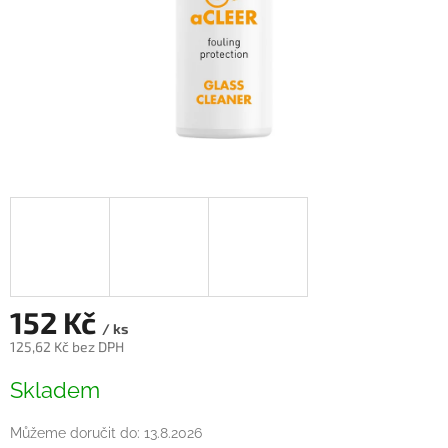
152 Kč
/ ks
125,62 Kč bez DPH
Měrná
Skladem
cena:
Můžeme doručit do:
13.8.2026