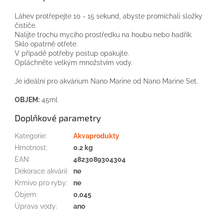
Láhev protřepejte 10 - 15 sekund, abyste promíchali složky
čističe.
Nalijte trochu mycího prostředku na houbu nebo hadřík.
Sklo opatrně otřete.
V případě potřeby postup opakujte.
Opláchněte velkým množstvím vody.
Je ideální pro akvárium Nano Marine od Nano Marine Set.
OBJEM:
45ml
Doplňkové parametry
Kategorie
:
Akvaprodukty
Hmotnost
:
0.2 kg
EAN
:
4823089304304
Dekorace akvárií
:
ne
Krmivo pro ryby
:
ne
Objem
:
0,045
Úprava vody
:
ano