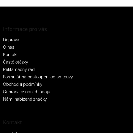
Z
á
p
a
Informace pro vás
t
Doprava
í
O nás
Kontakt
Časté otázky
Reklamačný řád
Formulář na odstoupení od smlouvy
Obchodní podmínky
Ochrana osobních údajů
Námi nabízené značky
Kontakt