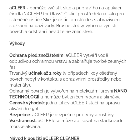
aCLEER
- pomůže vyčistit sklo a připraví ho na aplikaci
činidla "aCLEER for Glass". Čisticí prostředek na sklo pro
skleněné čističe Skel je čisticí prostředek s abrazivními
složkami na bázi vody. Brusné složky výborně vyčistí
povrch a odstraní i neviditelné znečištění.
Výhody
Ochrana před znečištěním:
aCLEER vytváří vodě
odpudivou ochrannou vrstvu a zabraňuje tvorbě zelených
řas.
Trvanlivý
účinek až 2 roky
(v případech, kdy ošetřený
povrch nebyl v kontaktu s abrazivními prostředky nebo
materiály).
Ochranný povrch je vytvořen na molekulární úrovni
NANO
TECHNOLOGIÍ
a nemůže být zničen rybami a slimáky.
Cenově výhodné:
jedna láhev aCLEER stačí na úpravu
akvárií do 150l.
Bezpečné
: aCLEER je bezpečné pro ryby a rostliny.
Všestrannost:
aCLEER se může aplikovat na sladkovodní i
mořské akvária.
Návod k použití aCLEER CLEANER: