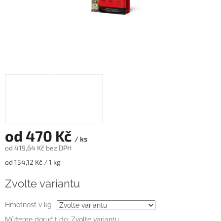
od
470 Kč
/ ks
od
419,64 Kč
bez DPH
Měrná
od 154,12 Kč / 1 kg
cena:
Zvolte variantu
Hmotnost v kg
Můžeme doručit do:
Zvolte variantu