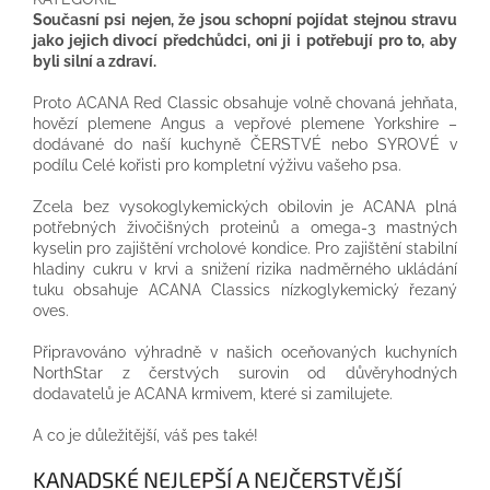
Současní psi nejen, že jsou schopní pojídat stejnou stravu
jako jejich divocí předchůdci, oni ji i potřebují pro to, aby
byli silní a zdraví.
Proto ACANA Red Classic obsahuje volně chovaná jehňata,
hovězí plemene Angus a vepřové plemene Yorkshire –
dodávané do naší kuchyně ČERSTVÉ nebo SYROVÉ v
podílu Celé kořisti pro kompletní výživu vašeho psa.
Zcela bez vysokoglykemických obilovin je ACANA plná
potřebných živočišných proteinů a omega-3 mastných
kyselin pro zajištění vrcholové kondice. Pro zajištění stabilní
hladiny cukru v krvi a snižení rizika nadměrného ukládání
tuku obsahuje ACANA Classics nízkoglykemický řezaný
oves.
Připravováno výhradně v našich oceňovaných kuchyních
NorthStar z čerstvých surovin od důvěryhodných
dodavatelů je ACANA krmivem, které si zamilujete.
A co je důležitější, váš pes také!
KANADSKÉ NEJLEPŠÍ A NEJČERSTVĚJŠÍ