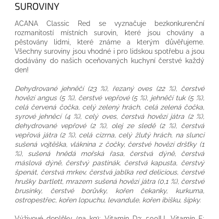
SUROVINY
ACANA Classic Red se vyznačuje bezkonkurenční
rozmanitostí místních surovin, které jsou chovány a
pěstovány lidmi, které známe a kterým důvěřujeme.
Všechny suroviny jsou vhodné i pro lidskou spotřebu a jsou
dodávány do našich oceňovaných kuchyní čerstvé každý
den!
Dehydrované jehněčí (23 %), řezaný oves (22 %), čerstvé
hovězí angus (5 %), čerstvé vepřové (5 %), jehněčí tuk (5 %),
celá červená čočka, celý zelený hrách, celá zelená čočka,
syrové jehněcí (4 %), celý oves, čerstvá hovězí játra (2 %),
dehydrované vepřové (2 %), olej ze sledě (2 %), čerstvá
vepřová játra (2 %), celá cizrna, celý žlutý hrách, na slunci
sušená vojtěška, vláknina z čočky, čerstvé hovězí dršťky (1
%), sušená hnědá mořská řasa, čerstvá dýně, čerstvá
máslová dýně, čerstvý pastinák, čerstvá kapusta, čerstvý
špenát, čerstvá mrkev, čerstvá jablka red delicious, čerstvé
hrušky bartlett, mrazem sušená hovězí játra (0,1 %), čerstvé
brusinky, čerstvé borůvky, kořen čekanky, kurkuma,
ostropestřec, kořen lopuchu, levandule, kořen ibišku, šípky.
Výživové doplňky (na kg): Vitamín D3: 500IU, Vitamín E: